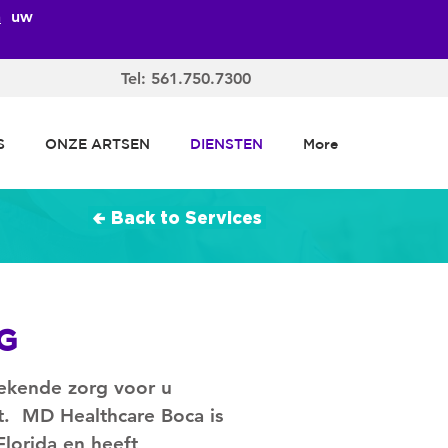
n
uw
Tel: 561.750.7300
S
ONZE ARTSEN
DIENSTEN
More
🢀 Back to Services
G
tekende zorg voor u
t.
MD Healthcare Boca is
Florida en heeft