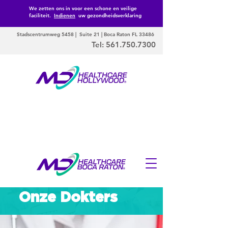
We zetten ons in voor een schone en veilige
faciliteit.
Indienen
uw gezondheidsverklaring
Stadscentrumweg 5458 | Suite 21 | Boca Raton FL 33486
Tel:
561.750.7300
Onze Dokters