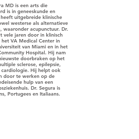
a MD is een arts die
erd is in geneeskunde en
j heeft uitgebreide klinische
owel westerse als alternatieve
 waaronder acupunctuur. Dr.
 vele jaren door in klinisch
 het VA Medical Center in
versiteit van Miami en in het
ommunity Hospital. Hij nam
nieuwste doorbraken op het
ltiple sclerose, epilepsie,
cardiologie. Hij helpt ook
n door te werken op de
edeisende hulp van een
ziekenhuis. Dr. Segura is
ns, Portugees en Italiaans.