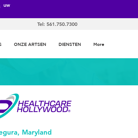
n
uw
Tel: 561.750.7300
S
ONZE ARTSEN
DIENSTEN
More
egura, Maryland