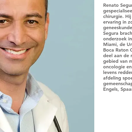
Renato Segur
gespecialise
chirurgie. Hi
ervaring in z
geneeskunde,
Segura bracht
onderzoek in
Miami, de Uni
Boca Raton C
deel aan de 
gebied van mu
oncologie en 
levens redde
afdeling spo
gemeenschaps
Engels, Spaa