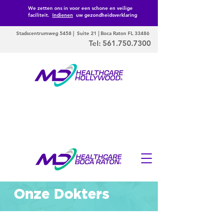
We zetten ons in voor een schone en veilige
faciliteit.
Indienen
uw gezondheidsverklaring
Stadscentrumweg 5458 | Suite 21 | Boca Raton FL 33486
Tel:
561.750.7300
Onze Dokters