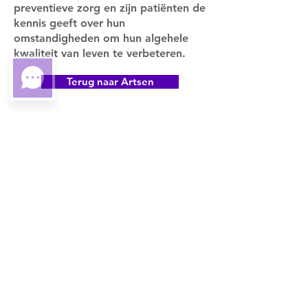
preventieve zorg en zijn patiënten de
kennis geeft over hun
omstandigheden om hun algehele
kwaliteit van leven te verbeteren.
Terug naar Artsen
Stadscentrumweg 5458
Suite 21
Boca Raton FL 33486
Blijf op de hoogte.. Word
lid van onze mailinglijst
Abonneren